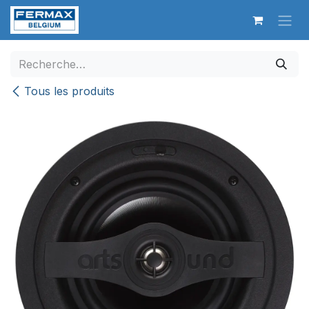
Se rendre au contenu
Tous les produits