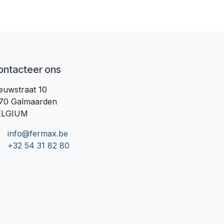
ontacteer ons
euwstraat 10
70 Galmaarden
ELGIUM
info@fermax.be
+32 54 31 82 80