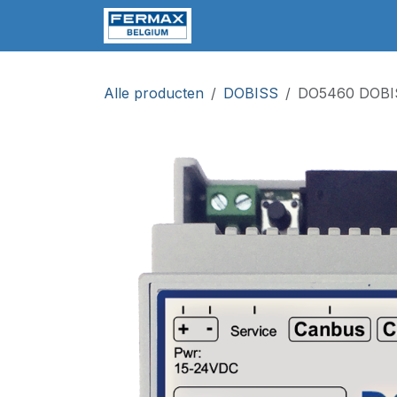
Overslaan naar inhoud
Home
Producten
Soft
Alle producten
DOBISS
DO5460 DOBIS