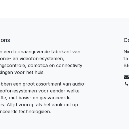
 ons
C
jn een toonaangevende fabrikant van
Ni
fonie- en videofoniesystemen,
15
ngscontrole, domotica en connectivity
B
singen voor het huis.
bben een groot assortiment van audio-
deofoniesystemen voor eender welke
fte, met basis- en geavanceerde
es. Altijd voorop als het aankomt op
nceerde technologieën.