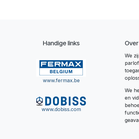
Handige links
Over
We zi
parlo
toega
oplos
www.fermax.be
We he
en vi
behoe
www.dobiss.com
functi
geava