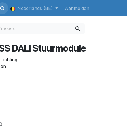
Nederlands (BE)
Aanmelden
S DALI Stuurmodule
lichting
pen
0