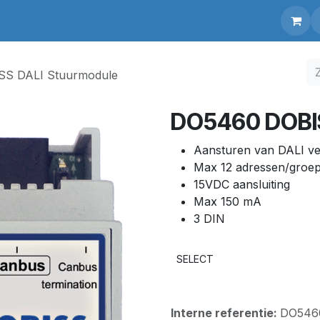
ware
Support
S DALI Stuurmodule
DO5460 DOBIS
Aansturen van DALI ver
Max 12 adressen/groe
15VDC aansluiting
Max 150 mA
3 DIN
SELECT
Interne referentie:
DO546